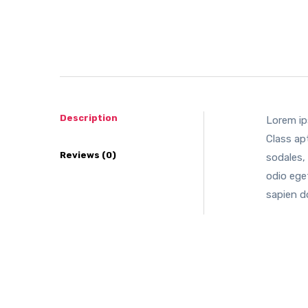
Description
Lorem ip
Class ap
Reviews (0)
sodales,
odio eget
sapien d