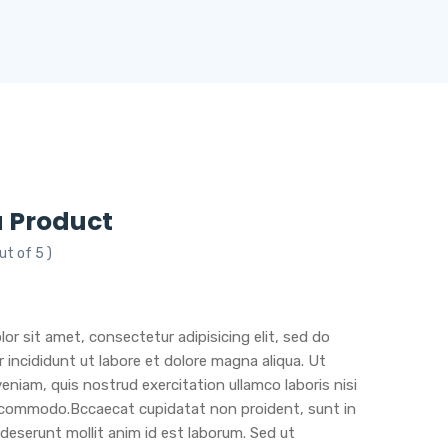
 Product
ut of 5 )
urrent
rice
:
or sit amet, consectetur adipisicing elit, sed do
2.00.
incididunt ut labore et dolore magna aliqua. Ut
eniam, quis nostrud exercitation ullamco laboris nisi
a commodo.Bccaecat cupidatat non proident, sunt in
a deserunt mollit anim id est laborum. Sed ut