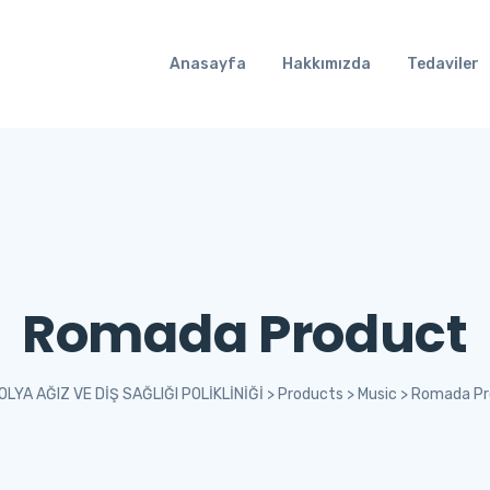
Anasayfa
Hakkımızda
Tedaviler
Romada Product
LYA AĞIZ VE DİŞ SAĞLIĞI POLİKLİNİĞİ
>
Products
>
Music
>
Romada Pr