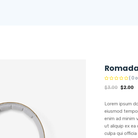
Romada
( 0 o
Original
C
$
3.00
$
2.00
price
p
was:
is
Lorem ipsum dol
$3.00.
$
eiusmod tempor 
enim ad minim v
ut aliquip ex e
culpa qui offici