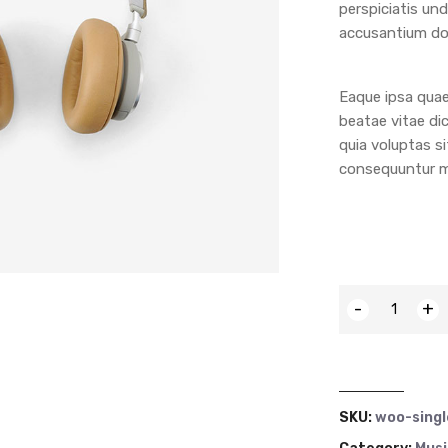
perspiciatis un
accusantium do
Eaque ipsa quae 
beatae vitae di
quia voluptas si
consequuntur ma
-
+
SKU:
woo-singl