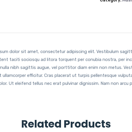
Category:
Musi
sum dolor sit amet, consectetur adipiscing elit. Vestibulum sagitt
tent taciti sociosqu ad litora torquent per conubia nostra, per in
 nulla nibh sagittis augue, vel porttitor diam enim non metus. Ve
 ullamcorper efficitur. Cras placerat ut turpis pellentesque vulpu
olor. Ut eleifend tellus nec erat pulvinar dignissim. Nam non arc
Related Products